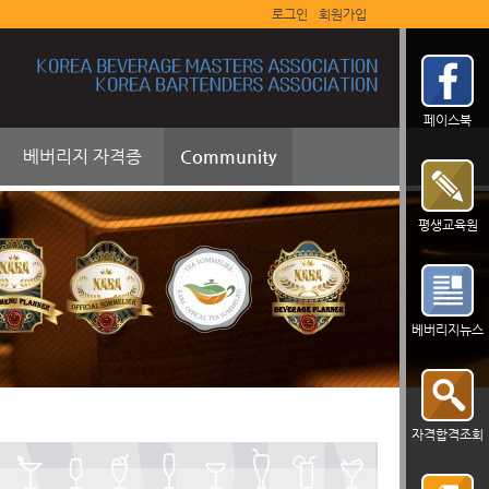
로그인
회원가입
페이스북
베버리지 자격증
Community
평생교육원
베버리지뉴스
자격합격조회