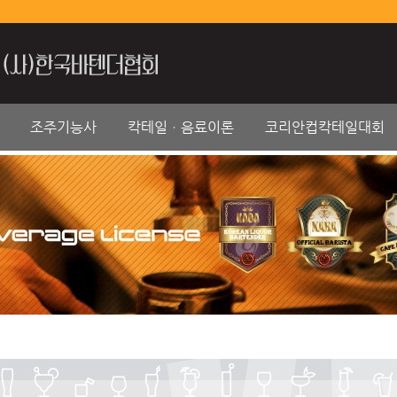
조주기능사
칵테일ㆍ음료이론
코리안컵칵테일대회