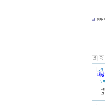
첨부 
공지
대상
등
사
그