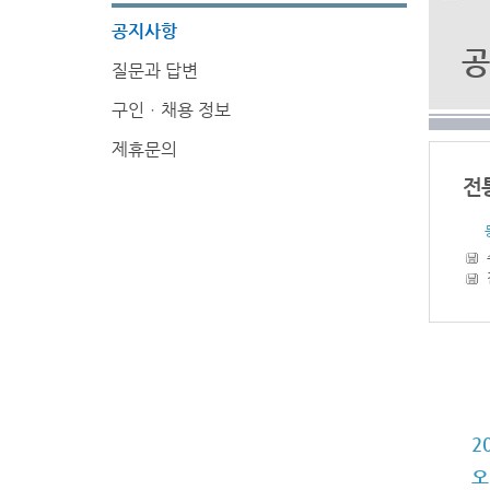
공지사항
공
질문과 답변
구인ㆍ채용 정보
제휴문의
전
2
오