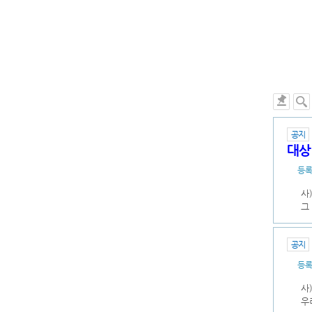
공지
대상
등
사
그
공지
등
사
우