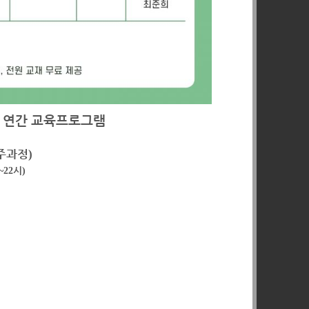
 연간 교육프로그램
주과정
)
시
~22
)