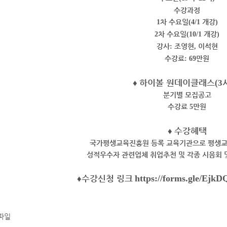
수강과정
차 수요일
개강
1
(4/1
)
차 수요일
개강
2
(10/1
)
강사
조영현
이석현
:
,
수강료
만원
: 69
♦
하이볼 원데이클래스
(3
분기별 모집공고
수강료
만원
5
♦
수강혜택
국가평생교육진흥원 등록 교육기관으로 평생교
성적우수자 관련업체 취업추천 및 각종 시음회 
♦
수강신청 링크
https://forms.gle/E
파일