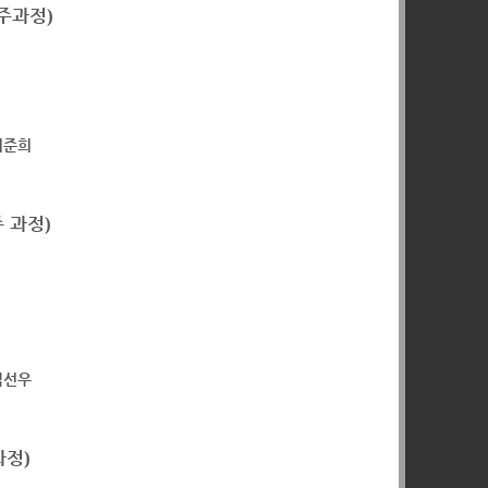
주과정
)
최준희
주 과정
)
김선우
과정
)