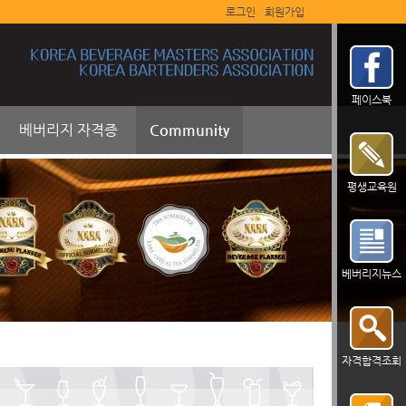
로그인
회원가입
페이스북
베버리지 자격증
Community
평생교육원
베버리지뉴스
자격합격조회