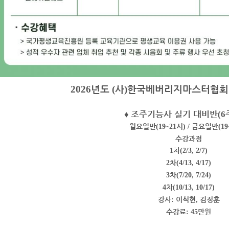
년도
사
한국베버리지마스터협회
2026
(
)
♦
조주기능사 실기 대비반
(6
월요일반
시
금요일반
(19~21
) /
(19
수강과정
차
1
(2/3, 2/7)
차
2
(4/13, 4/17)
차
3
(7/20, 7/24)
차
4
(10/13, 10/17)
강사
이석현
김정훈
:
,
수강료
만원
: 45