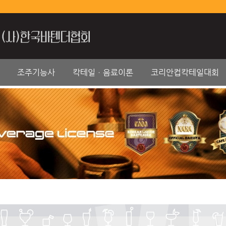
조주기능사
칵테일ㆍ음료이론
코리안컵칵테일대회