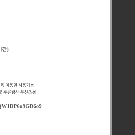
시간
)
육 이용권 사용가능
및 주류행사 우선초청
jkDQW1DP6u9GD6o9