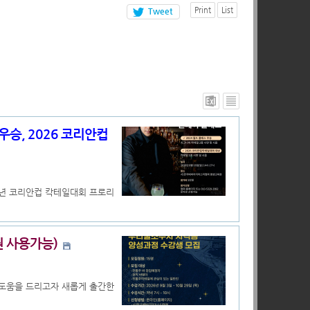
Print
List
Tweet
우승, 2026 코리안컵
6년 코리안컵 칵테일대회 프로리
권 사용가능)
도움을 드리고자 새롭게 출간한