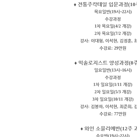
♦
전통주칵테일 입문과정
(10
목요일반
시
시
(19
~22
)
수강과정
차 목요일
개강
1
(4/2
)
차 목요일
개강
2
(7/2
)
강사
이대형
이석현
김정훈
:
,
,
,
수강료
만원
: 29
♦
믹솔로지스트 양성과정
(8
일요일반
시
시
(13
~16
)
수강과정
차 일요일
개강
1
(1/11
)
차 일요일
개강
2
(5/3
)
차 일요일
개강
3
(10/11
)
강사
김봉하
이석현
최준희
:
,
,
,
수강료
만원
: 77
♦
와인 소믈리에반
주 
(12
수요반
시
시
(19
~22
)