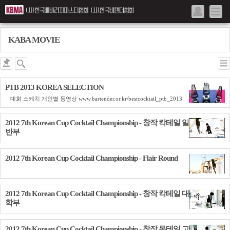
KABA MOVIE
PTB 2013 KOREA SELECTION
대회 스케치 개인별 동영상 www.bartender.or.kr/bestcocktail_ptb_2013
2012 7th Korean Cup Cocktail Championship - 창작 칵테일 일
반부
2012 7th Korean Cup Cocktail Championship - Flair Round
2012 7th Korean Cup Cocktail Championship - 창작 칵테일 대
학부
2012 7th Korean Cup Cocktail Championship - 창작 목테일 고