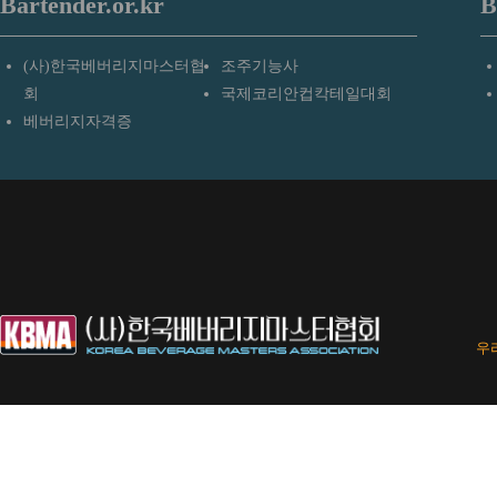
Bartender.or.kr
B
(사)한국베버리지마스터협
조주기능사
회
국제코리안컵칵테일대회
베버리지자격증
우