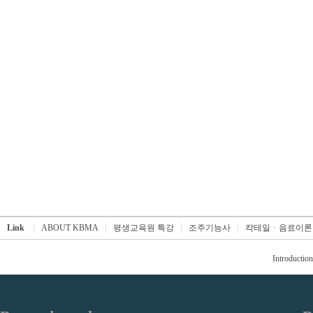
Link
ABOUT KBMA
평생교육원 특강
조주기능사
칵테일ㆍ음료이론
Introduction